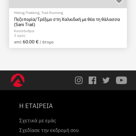
Hiking/Trekking
,
Trail Running
Πεζοπορία/Τρέξιμο στη Χαλκιδική με θέα τη θάλασσα
(Sani Trail)
Κασσάνδρα
3 ώρες
60.00 €
από
/ άτομο
Η ΕΤΑΙΡΕΙΑ
Σχετικά με εμάς
Σχεδίασε την εκδρομή σου