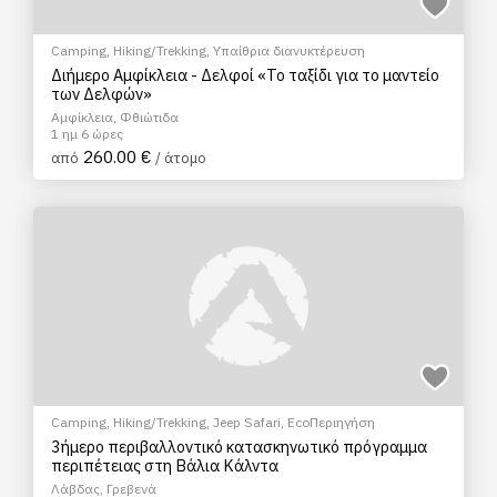
Camping
,
Hiking/Trekking
,
Υπαίθρια διανυκτέρευση
Διήμερο Αμφίκλεια - Δελφοί «Το ταξίδι για το μαντείο
των Δελφών»
Αμφίκλεια, Φθιώτιδα
1 ημ 6 ώρες
260.00 €
από
/ άτομο
Camping
,
Hiking/Trekking
,
Jeep Safari
,
EcoΠεριηγήση
3ήμερο περιβαλλοντικό κατασκηνωτικό πρόγραμμα
περιπέτειας στη Βάλια Κάλντα
Λάβδας, Γρεβενά