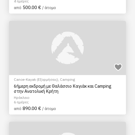
4 ημέρες
500.00 €
από
/ άτομο
Canoe-Kayak (Εξορμήσεις)
,
Camping
6ήμερη εκδρομή με Θαλάσσιο Καγιάκ και Camping
στην Ανατολική Κρήτη
Ηράκλειο
6 ημέρες
890.00 €
από
/ άτομο