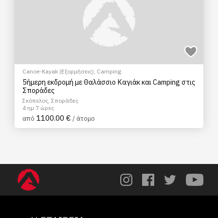
Canoe-Kayak (Εξορμήσεις)
,
Camping
5ήμερη εκδρομή με Θαλάσσιο Καγιάκ και Camping στις
Σποράδες
Σκόπελος, Σποράδες
4 ημ 7 ώρες
1100.00 €
από
/ άτομο