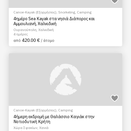
Canoe-Kayak (Εξορμήσεις)
,
Snorkeling
,
Camping
4ημέρo Sea Kayak στα νησιά Διάπορος και
Αμμουλιανή, Χαλκιδική
Ουρανούπολη, Χαλκιδική
4 ημέρες
420.00 €
από
/ άτομο
Canoe-Kayak (Εξορμήσεις)
,
Camping
4ήμερη εκδρομή με Θαλάσσιο Καγιάκ στην
Νοτιοδυτική Κρήτη
Χώρα Σφακίων, Χανιά