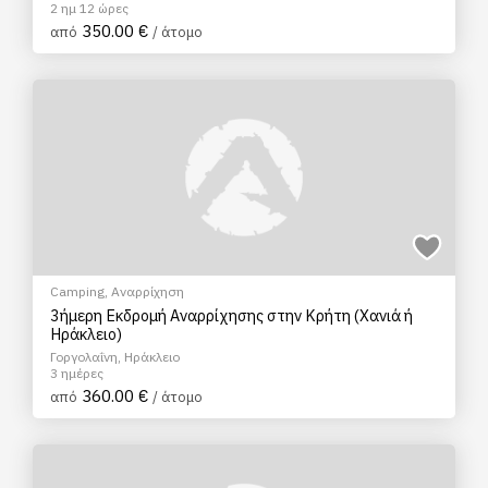
2 ημ 12 ώρες
350.00 €
από
/ άτομο
Camping
,
Αναρρίχηση
3ήμερη Εκδρομή Αναρρίχησης στην Κρήτη (Χανιά ή
Ηράκλειο)
Γοργολαΐνη, Ηράκλειο
3 ημέρες
360.00 €
από
/ άτομο