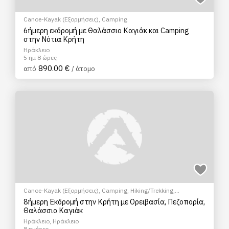
Canoe-Kayak (Εξορμήσεις)
,
Camping
6ήμερη εκδρομή με Θαλάσσιο Καγιάκ και Camping
στην Νότια Κρήτη
Ηράκλειο
5 ημ 8 ώρες
890.00 €
από
/ άτομο
Canoe-Kayak (Εξορμήσεις)
,
Camping
,
Hiking/Trekking
,
Αναρρίχηση
8ήμερη Εκδρομή στην Κρήτη με Ορειβασία, Πεζοπορία,
Θαλάσσιο Καγιάκ
Ηράκλειο, Ηράκλειο
8 ημέρες