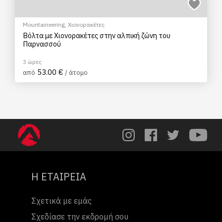
Mountaineering
,
Χιονορακέτες
Βόλτα με Χιονορακέτες στην αλπική ζώνη του
Παρνασσού
3 ώρες
53.00 €
από
/ άτομο
Η ΕΤΑΙΡΕΙΑ
Σχετικά με εμάς
Σχεδίασε την εκδρομή σου