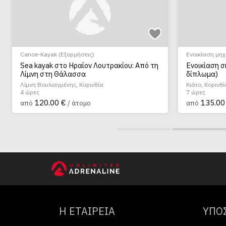
Canoe-Kayak (Εξορμήσεις)
Ενοικίαση μη
Sea kayak στο Ηραίον Λουτρακίου: Από τη
Ενοικίαση σ
Λίμνη στη Θάλασσα
δίπλωμα)
Λίμνη Βουλιαγμένης, Κορινθία
Κιάτο, Κορινθί
4 ώρες
7 ώρες
120.00 €
135.00
από
/ άτομο
από
Η ΕΤΑΙΡΕΙΑ
ΥΠΟ