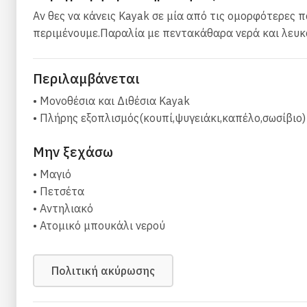
Αν θες να κάνεις Κayak σε μία από τις ομορφότερες 
περιμένουμε.Παραλία με πεντακάθαρα νερά και λευκ
Περιλαμβάνεται
• Μονοθέσια και Διθέσια Kayak
• Πλήρης εξοπλισμός(κουπί,ψυγειάκι,καπέλο,σωσίβιο)
Μην ξεχάσω
• Μαγιό
• Πετσέτα
• Αντηλιακό
• Ατομικό μπουκάλι νερού
Πολιτική ακύρωσης