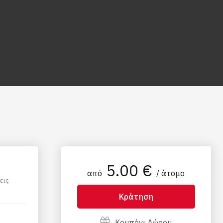
5.00 €
από
/ άτομο
εις
Κράτηση
Κουπόνι Δώρου