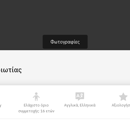
Φωτογραφίες
οιωτίας
γ
Ελάχιστο όριο
Αγγλικά, Ελληνικά
Αξιολογήσ
συμμετοχής: 16 ετών