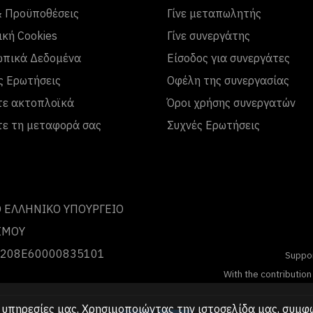
& Προϋποθέσεις
Γίνε μεταπωλητής
ική Cookies
Γίνε συνεργάτης
πικά Δεδομένα
Είσοδος για συνεργάτες
ς Ερωτήσεις
Οφέλη της συνεργασίας
τε ακτοπλοϊκά
Όροι χρήσης συνεργατών
τε τη μεταφορά σας
Συχνές Ερωτήσεις
 ΕΛΛΗΝΙΚΟ ΥΠΟΥΡΓΕΙΟ
ΣΜΟΥ
 0208Ε60000835101
Suppo
With the contributio
 υπηρεσίες μας. Χρησιμοποιώντας την ιστοσελίδα μας, συμφ