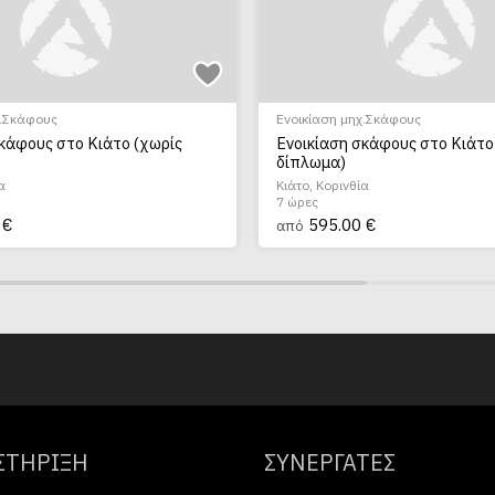
χ.Σκάφους
Ενοικίαση μηχ.Σκάφους
κάφους στο Κιάτο (χωρίς
Ενοικίαση σκάφους στο Κιάτο
δίπλωμα)
α
Κιάτο, Κορινθία
7 ώρες
 €
595.00 €
από
ΣΤΗΡΙΞΗ
ΣΥΝΕΡΓΑΤΕΣ