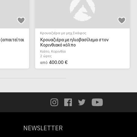
Κρουαζιέρα με μηχ.Σκάφος
 (απαιτείται
Κρουαζιέρα με ηλιοβασίλεμα στον
Κορινθιακό κόλπο
Κιάτο, Κορινθία
2 ώρες
400.00 €
από
NEWSLETTER