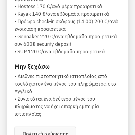
Bowthruster
• Hostess 170 €/ανά μέρα προαιρετικά
Solar panel
• Kayak 140 €/ανά εβδομάδα προαιρετικά
Air fans
• Πρόωρο check-in σκάφους (14:00) 200 €/ανά
Teak xockpit
ενοικίαση προαιρετικά
• Gennaker 220 €/ανά εβδομάδα προαιρετικά
Comfort
συν 600€ security deposit
Refrigerator, Galley equipment, Oven, Dinghy,
• SUP 120 €/ανά εβδομάδα προαιρετικά
Bimini, Sprayhood, Freezer, Inverter, Warm
water, Cockpit table, External shower, Solar
Μην ξεχάσω
panel, Gangway, Air fans
• Διεθνές πιστοποιητικό ιστιοπλοΐας από
τουλάχιστον ένα μέλος του πληρώματος, στα
Navigation & Safety
Αγγλικά
Autopilot, Bow thruster, GPS, Chart Plotter, VHF,
• Συνιστάται ένα δεύτερο μέλος του
Charts, Depth sounder, Electric windlass, Anchor
πληρώματος να έχει επαρκή εμπειρία
winch, Safety equipment, EPIRB, Life raft
ιστιοπλοΐας
Entertainment
Πολιτική ακύρωσης