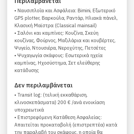
Περιλαμβάνεται
Το ιστιοπλοϊκό σκάφος Soulmates προσφέρει 2
• Ναυσιπλοΐα και Ασφάλεια: Bimini, Εξωτερικό
τουαλέτες και ντους.
GPS plotter, Βαρκούλα, Ραντάρ, Ηλιακά πάνελ,
Κλασική Μαϊστρα (Classical mainsail)
Το Jeanneau διαθέτει κλασική μαΐστρα, ηλιακά
• Σαλόνι και καμπίνες: Κουζίνα, Σκεύη
πάνελ, Bimini και Bow thruster. Διαθέτει επίσης
κουζίνας, Φούρνος, Μαξιλάρια και κουβέρτες,
σύστημα ήχου, εξωτερικά και εσωτερικά ηχεία.
Ψυγείο, Ντουσιέρα, Νεροχύτης, Πετσέτες
Η πλήρως εξοπλισμένη κουζίνα περιλαμβάνει
• Ψυχαγωγία σκάφους: Εσωτερικά ηχεία
φούρνο, κουζίνα, νεροχύτη και μαγειρικά
καμπίνας, Ηχοσύστημα, Σετ ελεύθερης
σκεύη.
κατάδυσης
Specifications:
Δεν περιλαμβάνεται
Type: Sailboat
• Transit log: (τελική εκκαθάριση,
Brand: Jeanneau
κλινοσκεπάσματα) 200 € /ανά ενοικίαση
Model: Sun Odyssey 440
υποχρεωτικά
Year of build: 2020
• Επιστρεφόμενη Κατάθεση Ασφαλείας:
Length (m): 13,00
Απαιτείται προκαταβολή (επιστρεπτέα) κατά
Beam (m): 3,58
την παραλαβή του σκάφους, η οποία θα
Engine (hp): Yanmar 57 HP