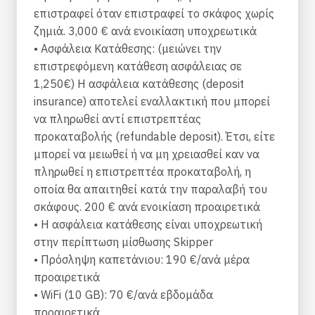
επιστραφεί όταν επιστραφεί το σκάφος χωρίς
Diesel capacity (lit): 200
ζημιά. 3,000 € ανά ενοικίαση υποχρεωτικά
Water capacity (lit): 330
• Ασφάλεια Κατάθεσης: (μειώνει την
Guests: up to 10
επιστρεφόμενη κατάθεση ασφάλειας σε
Cabins: 4 double cabins
1,250€) Η ασφάλεια κατάθεσης (deposit
Heads: 2
insurance) αποτελεί εναλλακτική που μπορεί
Equipment
να πληρωθεί αντί επιστρεπτέας
προκαταβολής (refundable deposit). Έτσι, είτε
Batten main sail
μπορεί να μειωθεί ή να μη χρειασθεί καν να
GPS – Chart plotter
πληρωθεί η επιστρεπτέα προκαταβολή, η
Wind & depth instruments
οποία θα απαιτηθεί κατά την παραλαβή του
Autopilot
σκάφους. 200 € ανά ενοικίαση προαιρετικά
Electric windlass
• Η ασφάλεια κατάθεσης είναι υποχρεωτική
Radio with AUX and Bluetooth connection
στην περίπτωση μίσθωσης Skipper
Bimini
• Πρόσληψη καπετάνιου: 190 €/ανά μέρα
Sprayhood
προαιρετικά
Dinghy with outboard engine
• WiFi (10 GB): 70 €/ανά εβδομάδα
Inox gangway
προαιρετικά