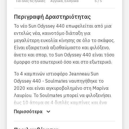
Για όλες τις ηλικίες
Αγγλικά, Ελληνικά
5 / 5
Περιγραφή Δραστηριότητας
Το νέο Sun Odyssey 440 επωφελείται από μια
εντελώς νέα, καινοτόμο διάταξη για
μεγαλύτερη ευκολία κίνησης σε όλο το σκάφος.
Είναι εξαιρετικά αξιοθαύμαστο και φιλόξενο,
άνετο και σπορ, το Sun Odyssey 440 είναι τόσο
όμορφο στο εσωτερικό όσο και στο εξωτερικό.
To 4 καμπινών ιστιοφόρο Jeanneau Sun
Odyssey 440 - Soulmates ναυπηγήθηκε το
2020 και είναι αγκυροβολημένο στη Μαρίνα
Λαυρίου. Το Soulmates μπορεί να φιλοξενήσει
έως 10 άτομα σε 4 διπλές καμπίνες και ένα
σαλόνι με 2 επιπλέον κρεβάτια. Κατά την
Περισσότερα
ενοικίαση του σκάφους παρέχονται μαξιλάρια
και σκεπάσματα.