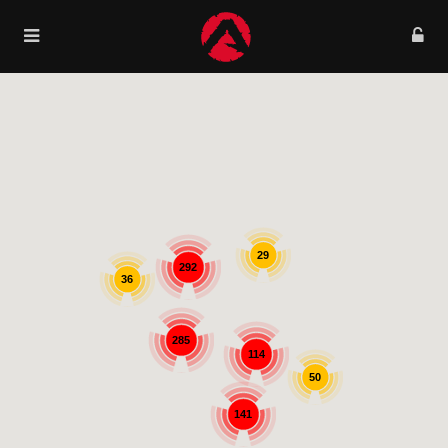
29
292
36
285
114
50
141