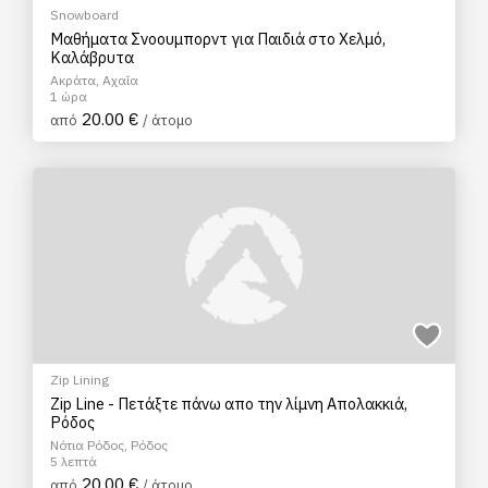
Snowboard
Μαθήματα Σνοουμπορντ για Παιδιά στο Χελμό,
Καλάβρυτα
Ακράτα, Αχαΐα
1 ώρα
20.00 €
από
/ άτομο
Zip Lining
Zip Line - Πετάξτε πάνω απο την λίμνη Απολακκιά,
Ρόδος
Νότια Ρόδος, Ρόδος
5 λεπτά
20.00 €
από
/ άτομο