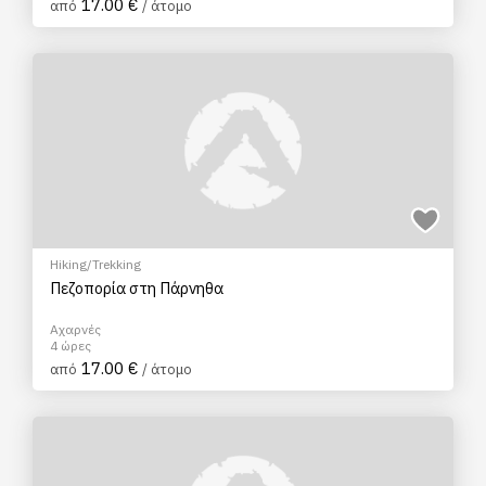
17.00 €
από
/ άτομο
Hiking/Trekking
Πεζοπορία στη Πάρνηθα
Αχαρνές
4 ώρες
17.00 €
από
/ άτομο