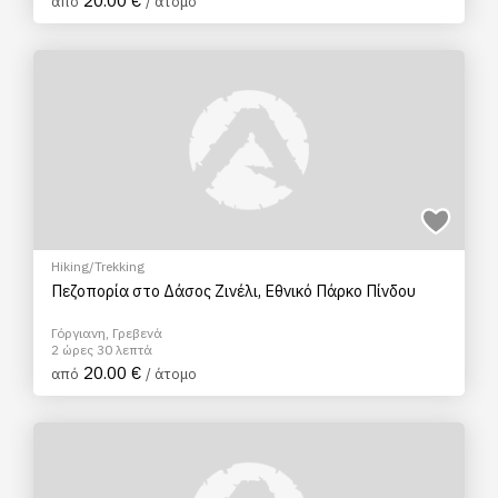
20.00 €
από
/ άτομο
Hiking/Trekking
Πεζοπορία στο Δάσος Ζινέλι, Εθνικό Πάρκο Πίνδου
Γόργιανη, Γρεβενά
2 ώρες 30 λεπτά
20.00 €
από
/ άτομο